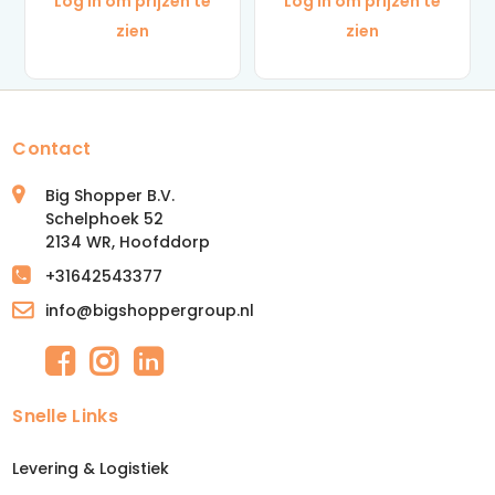
Log in om prijzen te
Log in om prijzen te
zien
zien
Contact
Big Shopper B.V.
Schelphoek 52
2134 WR, Hoofddorp
+31642543377
info@bigshoppergroup.nl
Snelle Links
Levering & Logistiek