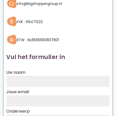
info@bigshoppergroup.nl
KVK : 66471222
BTW : NL8565683837B01
Vul het formulier in
Uw naam
Jouw email
Onderwerp