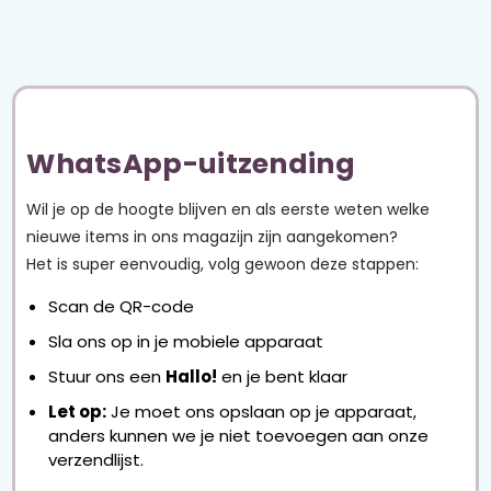
v
e
l
d
l
WhatsApp-uitzending
e
e
Wil je op de hoogte blijven en als eerste weten welke
g
nieuwe items in ons magazijn zijn aangekomen?
t
Het is super eenvoudig, volg gewoon deze stappen:
e
l
Scan de QR-code
a
Sla ons op in je mobiele apparaat
t
Stuur ons een
Hallo!
en je bent klaar
e
n
Let op:
Je moet ons opslaan op je apparaat,
anders kunnen we je niet toevoegen aan onze
.
verzendlijst.