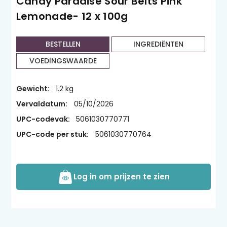
Candy Paradise Sour Belts Pink
Lemonade- 12 x 100g
BESTELLEN
INGREDIËNTEN
VOEDINGSWAARDE
Gewicht:
1.2 kg
Vervaldatum:
05/10/2026
UPC-codevak:
5061030770771
UPC-code per stuk:
5061030770764
Log in om prijzen te zien