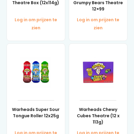
Theatre Box (12x114g)
Grumpy Bears Theatre
12×99
Log in om prijzen te
Log in om prijzen te
zien
zien
Warheads Super Sour
Warheads Chewy
Tongue Roller 12x25g
Cubes Theatre (12 x
113g)
Log in om prijzen te
Log in om prijzen te