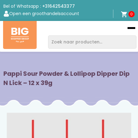
Bel of Whatsapp :
+31642543377
Open een groothandelsaccount
0
Bigshopper
Group
Pappi Sour Powder & Lollipop Dipper Dip
N Lick – 12 x 39g