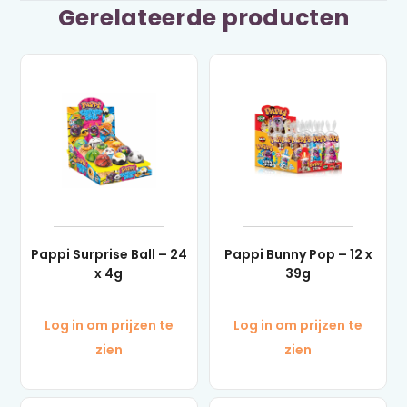
Gerelateerde producten
Pappi Surprise Ball – 24
Pappi Bunny Pop – 12 x
x 4g
39g
Log in om prijzen te
Log in om prijzen te
zien
zien