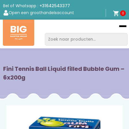
Bel of Whatsapp :
+31642543377
Open een groothandelsaccount
0
Bigshopper
Group
Fini Tennis Ball Liquid filled Bubble Gum –
6x200g