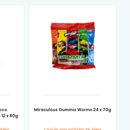
hoco
Miraculous Gummiz Worms 24 x 70g
12 x 80g
 zien
Log in om prijzen te zien