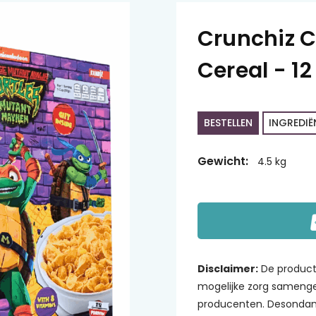
Crunchiz C
Cereal - 12
BESTELLEN
INGREDIË
Gewicht:
4.5 kg
Disclaimer:
De product
mogelijke zorg samenge
producenten. Desondank