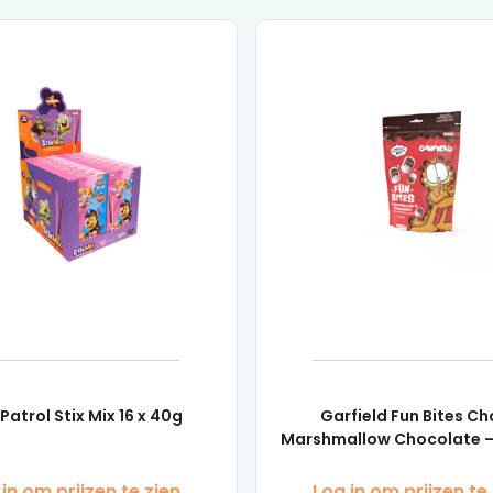
Patrol Stix Mix 16 x 40g
Garfield Fun Bites C
Marshmallow Chocolate – 
in om prijzen te zien
Log in om prijzen te