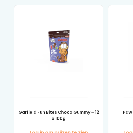
Garfield Fun Bites Choco Gummy – 12
Paw 
x 100g
Log in om prijzen te zien
Log 