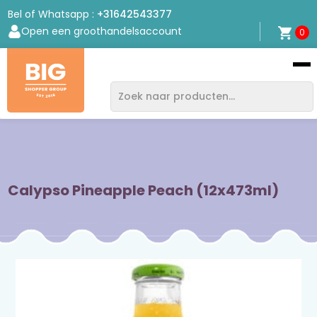
Bel of Whatsapp :
+31642543377
Open een groothandelsaccount
0
Bigshopper
Group
Calypso Pineapple Peach (12x473ml)