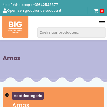
Bel of Whatsapp :
+31642543377
Open een groothandelsaccount
0
Bigshopper
Group
Amos
Hoofdcategorie
Amos