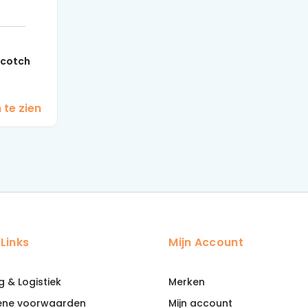
scotch
 te zien
 Links
Mijn Account
g & Logistiek
Merken
ene voorwaarden
Mijn account