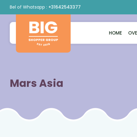
Bel of Whatsapp :
+31642543377
HOME
OVE
Bigshopper
Group
Mars Asia