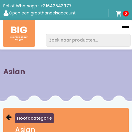
Bel of Whatsapp :
+31642543377
Open een groothandelsaccount
0
Bigshopper
Group
Asian
Hoofdcategorie
Asian