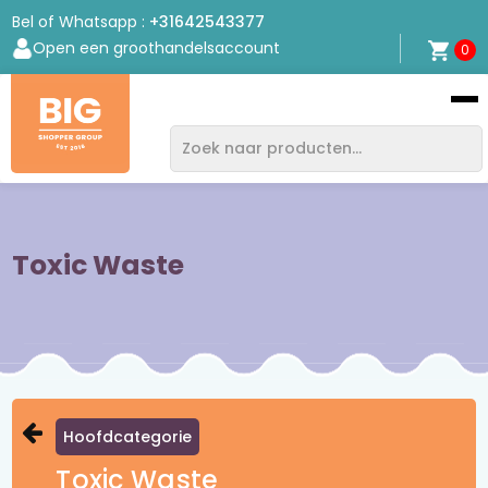
Bel of Whatsapp :
+31642543377
Open een groothandelsaccount
0
Bigshopper
Group
Toxic Waste
Hoofdcategorie
Toxic Waste