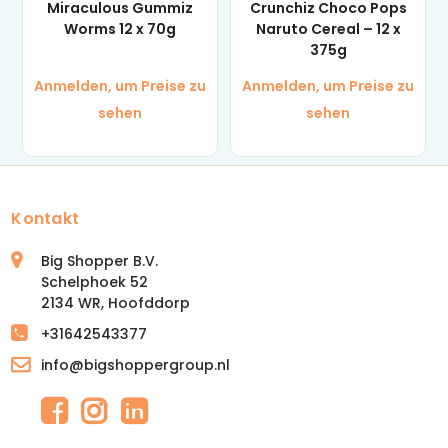
Miraculous Gummiz
Crunchiz Choco Pops
Worms 12 x 70g
Naruto Cereal – 12 x
375g
Anmelden, um Preise zu
Anmelden, um Preise zu
sehen
sehen
Kontakt
Big Shopper B.V.
Schelphoek 52
2134 WR, Hoofddorp
+31642543377
info@bigshoppergroup.nl