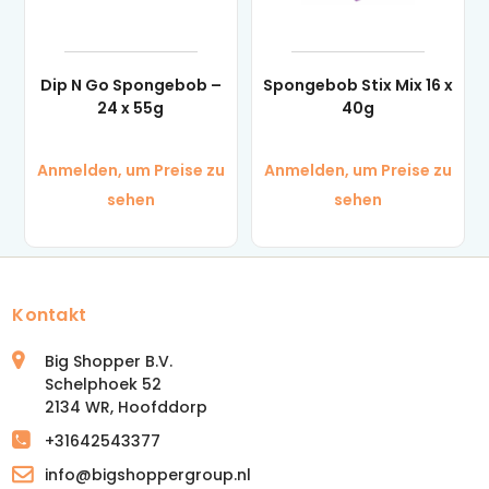
Dip N Go Spongebob –
Spongebob Stix Mix 16 x
24 x 55g
40g
Anmelden, um Preise zu
Anmelden, um Preise zu
sehen
sehen
Kontakt
Big Shopper B.V.
Schelphoek 52
2134 WR, Hoofddorp
+31642543377
info@bigshoppergroup.nl